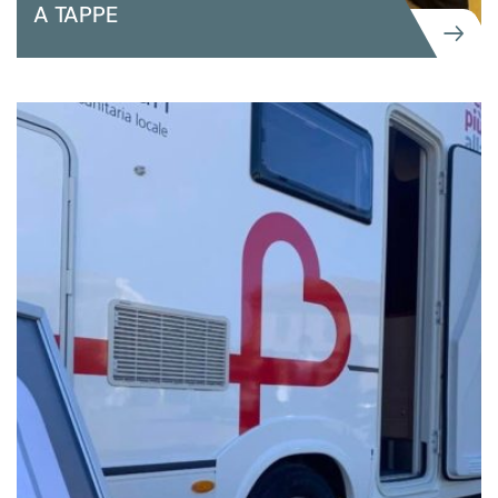
A TAPPE
COMUNICAZIONE
GRANDI EVENTI ISTITUZIONALI
UFFICI DI PROSSIMITÀ – LA GIUSTIZIA
PIÙ VICINA AI CITTADINI”: CAMPAGNA
DI COMUNICAZIONE ED EVENTI A
TAPPE