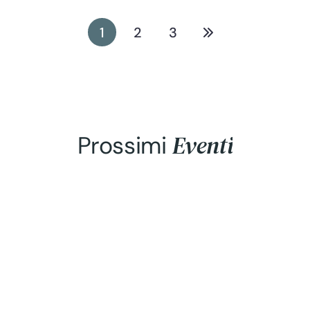
DOP CHEESE SARDINIA: WORKSHOP
1
2
3
ED EVENTI NEI CASEIFICI PER LA
PROMOZIONE DELLE TRE DOP
CASEARIE
Eventi
Prossimi