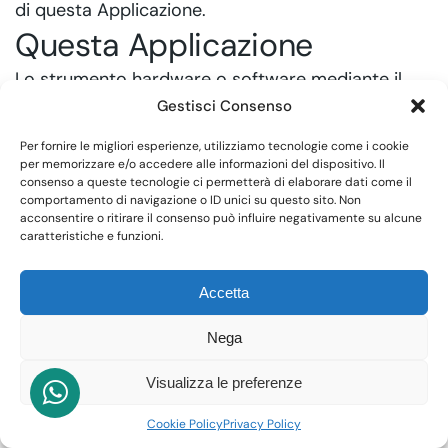
di questa Applicazione.
Questa Applicazione
Lo strumento hardware o software mediante il
quale sono raccolti e trattati i Dati Personali degli
Gestisci Consenso
Utenti.
Per fornire le migliori esperienze, utilizziamo tecnologie come i cookie
Servizio
per memorizzare e/o accedere alle informazioni del dispositivo. Il
consenso a queste tecnologie ci permetterà di elaborare dati come il
Il Servizio fornito da questa Applicazione così
comportamento di navigazione o ID unici su questo sito. Non
acconsentire o ritirare il consenso può influire negativamente su alcune
come definito nei relativi termini (se presenti) su
caratteristiche e funzioni.
questo sito/applicazione.
Unione Europea (o UE)
Accetta
Salvo ove diversamente specificato, ogni
Nega
riferimento all’Unione Europea contenuto in
questo documento si intende esteso a tutti gli
Visualizza le preferenze
attuali stati membri dell’Unione Europea e dello
Cookie Policy
Privacy Policy
Spazio Economico Europeo.